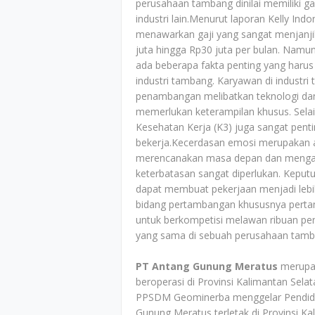
perusahaan tambang dinilai memiliki gaj
industri lain.Menurut laporan Kelly In
menawarkan gaji yang sangat menjanjik
juta hingga Rp30 juta per bulan. Namu
ada beberapa fakta penting yang haru
industri tambang. Karyawan di industri
penambangan melibatkan teknologi dan
memerlukan keterampilan khusus. Sela
Kesehatan Kerja (K3) juga sangat pen
bekerja.Kecerdasan emosi merupakan a
merencanakan masa depan dan mengata
keterbatasan sangat diperlukan. Keput
dapat membuat pekerjaan menjadi lebih
bidang pertambangan khususnya perta
untuk berkompetisi melawan ribuan pen
yang sama di sebuah perusahaan tamb
PT Antang Gunung Meratus
merupak
beroperasi di Provinsi Kalimantan Selat
PPSDM Geominerba menggelar Pendidik
Gunung Meratus terletak di Provinsi Ka