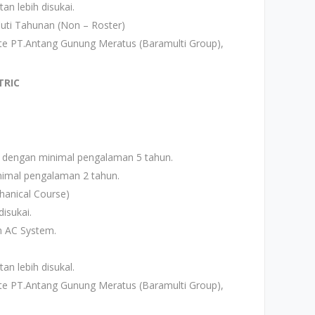
an lebih disukai.
uti Tahunan (Non – Roster)
ite PT.Antang Gunung Meratus (Baramulti Group),
TRIC
 dengan minimal pengalaman 5 tahun.
nimal pengalaman 2 tahun.
hanical Course)
disukai.
n AC System.
an lebih disukal.
ite PT.Antang Gunung Meratus (Baramulti Group),