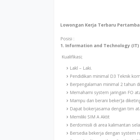
Lowongan Kerja Terbaru Pertamba
Posisi :
1. Information and Technology (IT)
Kualifikasi;
Lakl – Laki.
Pendidikan minimal D3 Teknik komp
Berpengalaman minimal 2 tahun di
Memahami system jaringan FO atau
Mampu dan berani beker]a diketingg
Dapat bokerjasama dengan tim ata
Memiliki SIM A Aktit
Berdomisili di area kalimantan selat
Bersedia bekerja dengan system ro