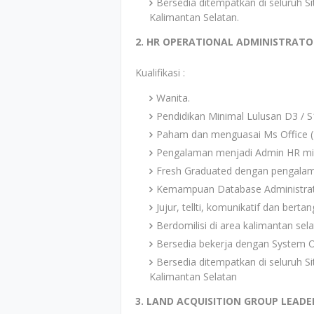
Bersedia ditempatkan di seluruh S
Kalimantan Selatan.
2. HR OPERATIONAL ADMINISTRATO
Kualifikasi :
Wanita.
Pendidikan Minimal Lulusan D3 / S
Paham dan menguasai Ms Office (E
Pengalaman menjadi Admin HR mini
Fresh Graduated dengan pengalam
Kemampuan Database Administra
Jujur, tellti, komunikatif dan bert
Berdomilisi di area kalimantan selat
Bersedia bekerja dengan System O
Bersedia ditempatkan di seluruh S
Kalimantan Selatan
3. LAND ACQUISITION GROUP LEADE