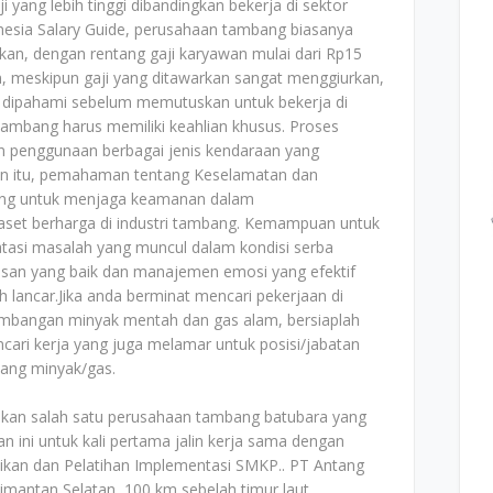
i yang lebih tinggi dibandingkan bekerja di sektor
donesia Salary Guide, perusahaan tambang biasanya
an, dengan rentang gaji karyawan mulai dari Rp15
n, meskipun gaji yang ditawarkan sangat menggiurkan,
s dipahami sebelum memutuskan untuk bekerja di
 tambang harus memiliki keahlian khusus. Proses
 penggunaan berbagai jenis kendaraan yang
in itu, pemahaman tentang Keselamatan dan
ting untuk menjaga keamanan dalam
set berharga di industri tambang. Kemampuan untuk
si masalah yang muncul dalam kondisi serba
usan yang baik dan manajemen emosi yang efektif
 lancar.Jika anda berminat mencari pekerjaan di
mbangan minyak mentah dan gas alam, bersiaplah
cari kerja yang juga melamar untuk posisi/jabatan
ang minyak/gas.
an salah satu perusahaan tambang batubara yang
an ini untuk kali pertama jalin kerja sama dengan
an dan Pelatihan Implementasi SMKP.. PT Antang
limantan Selatan, 100 km sebelah timur laut