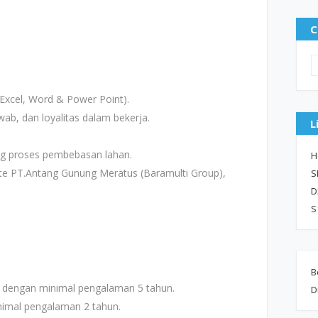
C
xcel, Word & Power Point).
jawab, dan loyalitas dalam bekerja.
L
g proses pembebasan lahan.
H
ite PT.Antang Gunung Meratus (Baramulti Group),
S
D
S
B
 dengan minimal pengalaman 5 tahun.
D
nimal pengalaman 2 tahun.