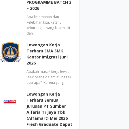
PROGRAMME BATCH 3
– 2026
Apa kelemahan dan
kelebihan kita, ketahui
kekurangan yang kita miliki
dan…
Lowongan Kerja
Terbaru SMA SMK
Kantor Imigrasi Juni
2026
Apakah masuk kerja lewat
jalur orang dalam itu nggak
apa-apa?, Karena yang…
Lowongan Kerja
Terbaru Semua
Jurusan PT Sumber
Alfaria Trijaya Tbk
(Alfamart) Mei 2026 |
Fresh Graduate Dapat