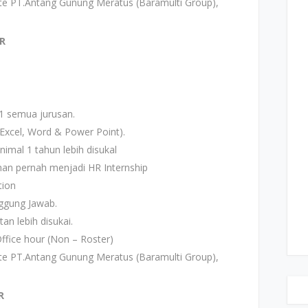
ite PT.Antang Gunung Meratus (Baramulti Group),
R
1 semua jurusan.
xcel, Word & Power Point).
mal 1 tahun lebih disukal
an pernah menjadi HR Internship
tion
anggung Jawab.
an lebih disukai.
ffice hour (Non – Roster)
ite PT.Antang Gunung Meratus (Baramulti Group),
R