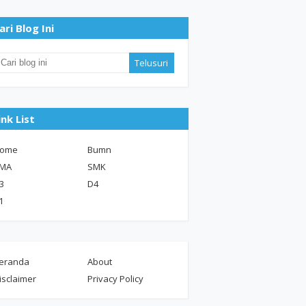
ari Blog Ini
ink List
ome
Bumn
MA
SMK
3
D4
1
eranda
About
isclaimer
Privacy Policy