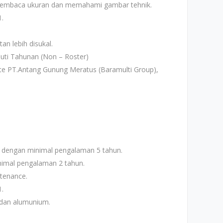
embaca ukuran dan memahami gambar tehnik.
1.
an lebih disukal.
uti Tahunan (Non – Roster)
ite PT.Antang Gunung Meratus (Baramulti Group),
 dengan minimal pengalaman 5 tahun.
nimal pengalaman 2 tahun.
tenance.
1.
 dan alumunium.