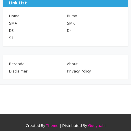
Link List
Home
Bumn
SMA
SMK
D3
D4
S1
Beranda
About
Disclaimer
Privacy Policy
Created By
Theme
| Distributed By
Gooyaabi