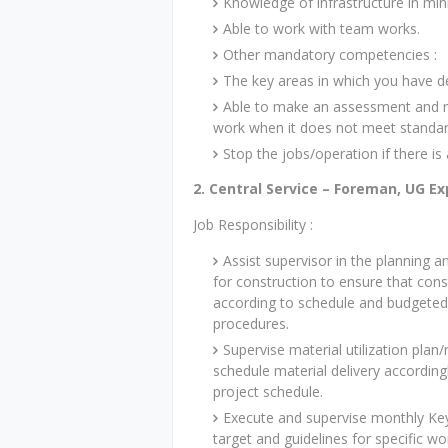
Knowledge of infrastructure in mini
Able to work with team works.
Other mandatory competencies :
The key areas in which you have d
Able to make an assessment and r
work when it does not meet standard
Stop the jobs/operation if there is
2. Central Service – Foreman, UG Ex
Job Responsibility :
Assist supervisor in the planning 
for construction to ensure that co
according to schedule and budgete
procedures.
Supervise material utilization pla
schedule material delivery accordingl
project schedule.
Execute and supervise monthly Key 
target and guidelines for specific w