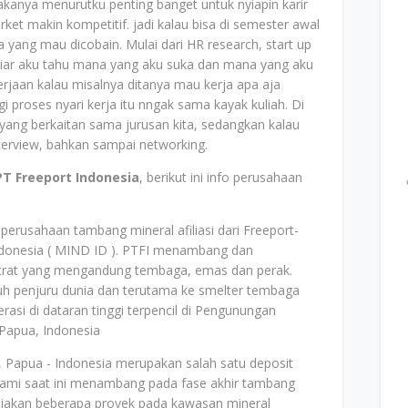
akanya menurutku penting banget untuk nyiapin karir
ket makin kompetitif. jadi kalau bisa di semester awal
ja yang mau dicobain. Mulai dari HR research, start up
biar aku tahu mana yang aku suka dan mana yang aku
rjaan kalau misalnya ditanya mau kerja apa aja
 proses nyari kerja itu nngak sama kayak kuliah. Di
i yang berkaitan sama jurusan kita, sedangkan kalau
 interview, bahkan sampai networking.
PT Freeport Indonesia
, berikut ini info perusahaan
erusahaan tambang mineral afiliasi dari Freeport-
ndonesia ( MIND ID ). PTFI menambang dan
trat yang mengandung tembaga, emas dan perak.
h penjuru dunia dan terutama ke smelter tembaga
rasi di dataran tinggi terpencil di Pengunungan
Papua, Indonesia
 Papua - Indonesia merupakan salah satu deposit
Kami saat ini menambang pada fase akhir tambang
jakan beberapa proyek pada kawasan mineral