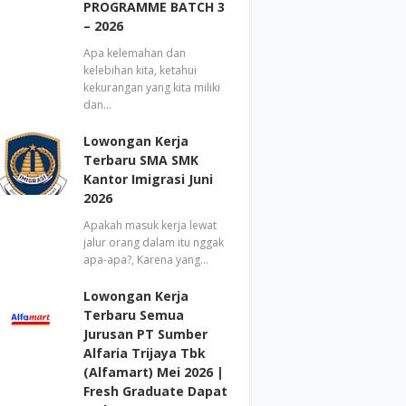
PROGRAMME BATCH 3
– 2026
Apa kelemahan dan
kelebihan kita, ketahui
kekurangan yang kita miliki
dan…
Lowongan Kerja
Terbaru SMA SMK
Kantor Imigrasi Juni
2026
Apakah masuk kerja lewat
jalur orang dalam itu nggak
apa-apa?, Karena yang…
Lowongan Kerja
Terbaru Semua
Jurusan PT Sumber
Alfaria Trijaya Tbk
(Alfamart) Mei 2026 |
Fresh Graduate Dapat