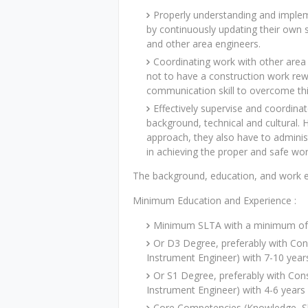
Properly understanding and implem
by continuously updating their own s
and other area engineers.
Coordinating work with other area e
not to have a construction work rew
communication skill to overcome thi
Effectively supervise and coordina
background, technical and cultural.
approach, they also have to adminis
in achieving the proper and safe wo
The background, education, and work ex
Minimum Education and Experience :
Minimum SLTA with a minimum of 10
Or D3 Degree, preferably with Cons
Instrument Engineer) with 7-10 years
Or S1 Degree, preferably with Cons
Instrument Engineer) with 4-6 years 
Core Competencies (Knowledge, Ski