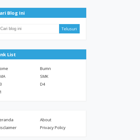
ari Blog Ini
ink List
ome
Bumn
MA
SMK
3
D4
1
eranda
About
isclaimer
Privacy Policy