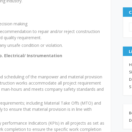
ng industry.
C
ecision making
ecommendation to repair and/or reject construction
 quality requirement.
 any unsafe condition or violation.
L
p. Electrical/ Instrumentation
H
S
and scheduling of the manpower and material provision
D
nstruction works accommodate all project requirement
S
d man-hours and meets company safety standards and
n/requirements; including Material Take Offs (MTO) and
y to ensure that material provision is in line with
B
D
performance Indicators (KPIs) in all projects as set as
ork completion to ensure the specific work completion