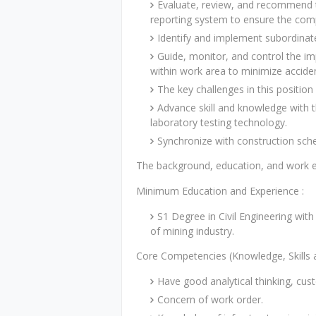
Evaluate, review, and recommend 
reporting system to ensure the comp
Identify and implement subordinate
Guide, monitor, and control the i
within work area to minimize accid
The key challenges in this position 
Advance skill and knowledge with t
laboratory testing technology.
Synchronize with construction sched
The background, education, and work ex
Minimum Education and Experience :
S1 Degree in Civil Engineering wit
of mining industry.
Core Competencies (Knowledge, Skills a
Have good analytical thinking, cus
Concern of work order.