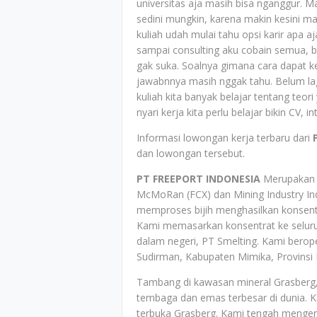
universitas aja masih bisa nganggur. M
sedini mungkin, karena makin kesini mar
kuliah udah mulai tahu opsi karir apa a
sampai consulting aku cobain semua, 
gak suka. Soalnya gimana cara dapat ke
jawabnnya masih nggak tahu. Belum lagi
kuliah kita banyak belajar tentang teor
nyari kerja kita perlu belajar bikin CV,
Informasi lowongan kerja terbaru dari
dan lowongan tersebut.
PT FREEPORT INDONESIA
Merupakan p
McMoRan (FCX) dan Mining Industry I
memproses bijih menghasilkan konsen
Kami memasarkan konsentrat ke seluru
dalam negeri, PT Smelting. Kami berope
Sudirman, Kabupaten Mimika, Provinsi 
Tambang di kawasan mineral Grasberg,
tembaga dan emas terbesar di dunia. 
terbuka Grasberg. Kami tengah menger