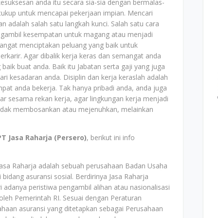
suksesan anda itu secara sia-sia dengan bermalas-
 cukup untuk mencapai pekerjaan impian. Mencari
adalah salah satu langkah kunci. Salah satu cara
engambil kesempatan untuk magang atau menjadi
emangat menciptakan peluang yang baik untuk
karir. Agar dibalik kerja keras dan semangat anda
aik buat anda. Baik itu Jabatan serta gaji yang juga
i kesadaran anda. Disiplin dan kerja keraslah adalah
pat anda bekerja. Tak hanya pribadi anda, anda juga
r sesama rekan kerja, agar lingkungan kerja menjadi
tidak membosankan atau mejenuhkan, melainkan
PT Jasa Raharja (Persero)
, berikut ini info
Jasa Raharja adalah sebuah perusahaan Badan Usaha
bidang asuransi sosial. Berdirinya Jasa Raharja
ri adanya peristiwa pengambil alihan atau nasionalisasi
oleh Pemerintah RI. Sesuai dengan Peraturan
ahaan asuransi yang ditetapkan sebagai Perusahaan