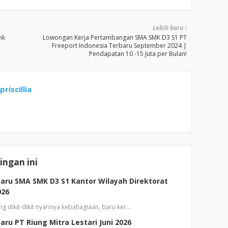
Lebih baru
nk
Lowongan Kerja Pertambangan SMA SMK D3 S1 PT
Freeport Indonesia Terbaru September 2024 |
Pendapatan 10 -15 Juta per Bulan!
riscillia
ngan ini
aru SMA SMK D3 S1 Kantor Wilayah Direktorat
026
g dikit-dikit nyarinya kebahagiaan, baru ker…
ru PT Riung Mitra Lestari Juni 2026