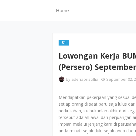
Home
S1
Lowongan Kerja BUM
(Persero) September
by
adenapriscillia
September 02, 
Mendapatkan pekerjaan yang sesuai den
setiap orang di saat baru saja lulus dar
perkuliahan, itu bukanlah akhir dari se
tersebut adalah awal dari perjuangan 
impian melalui jenjang karir di perusah
anda minati sejak dulu sejak anda dudu