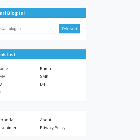
ari Blog Ini
ink List
ome
Bumn
MA
SMK
3
D4
1
eranda
About
isclaimer
Privacy Policy