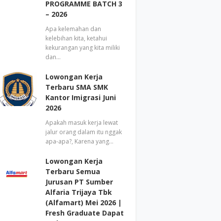
PROGRAMME BATCH 3
– 2026
Apa kelemahan dan
kelebihan kita, ketahui
kekurangan yang kita miliki
dan…
Lowongan Kerja
Terbaru SMA SMK
Kantor Imigrasi Juni
2026
Apakah masuk kerja lewat
jalur orang dalam itu nggak
apa-apa?, Karena yang…
Lowongan Kerja
Terbaru Semua
Jurusan PT Sumber
Alfaria Trijaya Tbk
(Alfamart) Mei 2026 |
Fresh Graduate Dapat