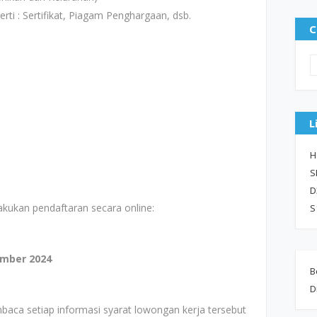
i : Sertifikat, Piagam Penghargaan, dsb.
C
L
H
S
D
akukan pendaftaran secara online:
S
ember 2024
B
D
baca setiap informasi syarat lowongan kerja tersebut