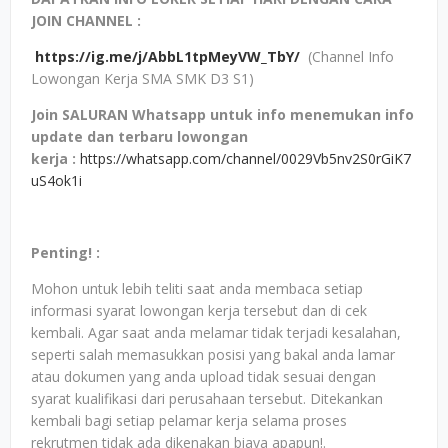
JOIN CHANNEL :
https://ig.me/j/AbbL1tpMeyVW_TbY/
(Channel Info
Lowongan Kerja SMA SMK D3 S1)
Join SALURAN Whatsapp untuk info menemukan info
update dan terbaru lowongan
kerja
:
https://whatsapp.com/channel/0029Vb5nv2S0rGiK7
uS4ok1i
Penting! :
Mohon untuk lebih teliti saat anda membaca setiap
informasi syarat lowongan kerja tersebut dan di cek
kembali. Agar saat anda melamar tidak terjadi kesalahan,
seperti salah memasukkan posisi yang bakal anda lamar
atau dokumen yang anda upload tidak sesuai dengan
syarat kualifikasi dari perusahaan tersebut. Ditekankan
kembali bagi setiap pelamar kerja selama proses
rekrutmen tidak ada dikenakan biaya apapun!.