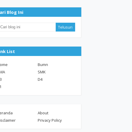
ari Blog Ini
ink List
ome
Bumn
MA
SMK
3
D4
1
eranda
About
isclaimer
Privacy Policy