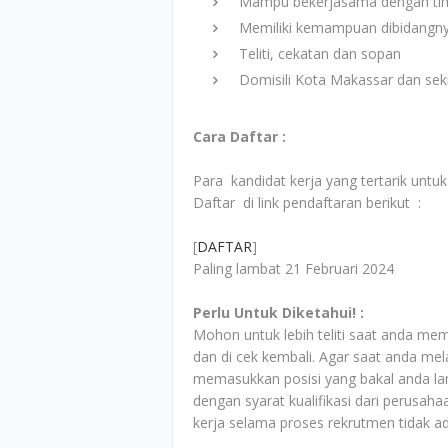
Mampu bekerjasama dengan ti
Memiliki kemampuan dibidangny
Teliti, cekatan dan sopan
Domisili Kota Makassar dan seki
Cara Daftar :
Para kandidat kerja yang tertarik unt
Daftar di link pendaftaran berikut :
[
DAFTAR
]
Paling lambat 21 Februari 2024
Perlu Untuk Diketahui! :
Mohon untuk lebih teliti saat anda mem
dan di cek kembali. Agar saat anda mela
memasukkan posisi yang bakal anda la
dengan syarat kualifikasi dari perusah
kerja selama proses rekrutmen tidak a