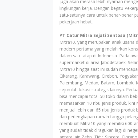
juga akan merasa lebih nyaman menge
lingkungan kerja. Dengan begitu Peker
satu-satunya cara untuk benar-benar p
pekerjaan hebat.
PT Catur Mitra Sejati Sentosa (Mitr
Mitra10, yang merupakan anak usaha dar
modern pertama yang melahirkan kons
dalam satu atap di Indonesia. Pada aw
supermarket di area Jabodetabek. Selanj
Mitra10 hingga saat ini sudah mencapai
Cikarang, Karawang, Cirebon, Yogyakart
Palembang, Medan, Batam, Lombok, Mak
sejumlah lokasi strategis lainnya. Perl
bisa mencapai total 50 toko dalam beb
memasarkan 10 ribu jenis produk, kini 
menjual lebih dari 65 ribu jenis prod
dan perlengkapan rumah tangga pelan
membuat Mitra10 yang memiliki 600-a
yang sudah tidak diragukan lagi di nege
antara lain Zehn, Tidy, Sincere, Fiorano