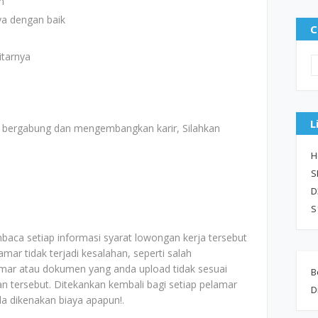
m
a dengan baik
C
tarnya
L
uk bergabung dan mengembangkan karir, Silahkan
H
S
D
S
baca setiap informasi syarat lowongan kerja tersebut
mar tidak terjadi kesalahan, seperti salah
mar atau dokumen yang anda upload tidak sesuai
B
aan tersebut. Ditekankan kembali bagi setiap pelamar
D
da dikenakan biaya apapun!.