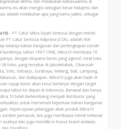
kspresikan dirimu dan melakukan kebiasaanmu di
jaanmu itu akan mengisi sebagian besar hidupmu dan
uas adalah melakukan apa yang kamu yakini, sebagai
a10)
- PT Catur Mitra Sejati Sentosa dengan merek
i PT Catur Sentosa Adiprana (CSA), adalah ritel
ep belanja bahan bangunan dan perlengkapan rumah
al berdirinya, tahun 1997-1998, Mitra10 membuka 10
utnya, dengan ekspansi bisnis yang agresif, total toko
 38 toko, yang tersebar di Jabodetabek, Cibarusah
a, Solo, Sidoarjo, Surabaya, Malang, Bali, Lampung,
assar, dan Balikpapan. Mitra10 juga akan hadir di
uasan sayap bisnis akan terus berlanjut dengan target
erapa tahun ke depan di Indonesia. Berawal dari hanya
Mitra 10 telah berkembang menjadi distributor yang
uk berkualitas untuk memenuhi keperluan bahan bangunan
ggan. Kepercayaan pelanggan akan produk Mitra10
n sumber pemasok, kini juga membawa merek terkenal
ri asalnya dan juga memiliki in house brand andalan,
, dan Durafloor.