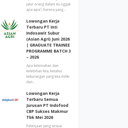
jalur orang dalam itu nggak
apa-apa?, Karena yang…
Lowongan Kerja
Terbaru PT Inti
Indosawit Subur
(Asian Agri) Juni 2026
| GRADUATE TRAINEE
PROGRAMME BATCH 3
– 2026
Apa kelemahan dan
kelebihan kita, ketahui
kekurangan yang kita miliki
dan…
Lowongan Kerja
Terbaru Semua
Jurusan PT Indofood
CBP Sukses Makmur
Tbk Mei 2026
Pekerjaan yang sesuai