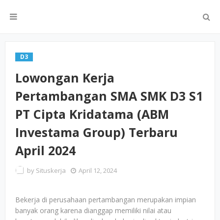
D3
Lowongan Kerja
Pertambangan SMA SMK D3 S1
PT Cipta Kridatama (ABM
Investama Group) Terbaru
April 2024
by
Situskerja
April 12, 2024
Bekerja di perusahaan pertambangan merupakan impian
banyak orang karena dianggap memiliki nilai atau