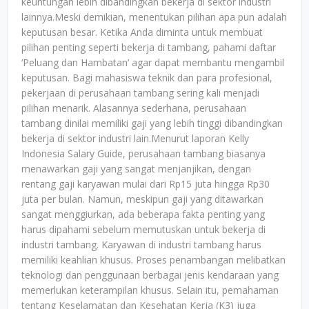
keuntungan lebih dibandingkan bekerja di sektor industri
lainnya.Meski demikian, menentukan pilihan apa pun adalah
keputusan besar. Ketika Anda diminta untuk membuat
pilihan penting seperti bekerja di tambang, pahami daftar
‘Peluang dan Hambatan’ agar dapat membantu mengambil
keputusan. Bagi mahasiswa teknik dan para profesional,
pekerjaan di perusahaan tambang sering kali menjadi
pilihan menarik. Alasannya sederhana, perusahaan
tambang dinilai memiliki gaji yang lebih tinggi dibandingkan
bekerja di sektor industri lain.Menurut laporan Kelly
Indonesia Salary Guide, perusahaan tambang biasanya
menawarkan gaji yang sangat menjanjikan, dengan
rentang gaji karyawan mulai dari Rp15 juta hingga Rp30
juta per bulan. Namun, meskipun gaji yang ditawarkan
sangat menggiurkan, ada beberapa fakta penting yang
harus dipahami sebelum memutuskan untuk bekerja di
industri tambang. Karyawan di industri tambang harus
memiliki keahlian khusus. Proses penambangan melibatkan
teknologi dan penggunaan berbagai jenis kendaraan yang
memerlukan keterampilan khusus. Selain itu, pemahaman
tentang Keselamatan dan Kesehatan Kerja (K3) juga