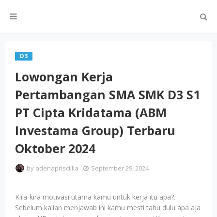
D3
Lowongan Kerja
Pertambangan SMA SMK D3 S1
PT Cipta Kridatama (ABM
Investama Group) Terbaru
Oktober 2024
by
adenapriscillia
September 29, 2024
Kira-kira motivasi utama kamu untuk kerja itu apa?.
Sebelum kalian menjawab ini kamu mesti tahu dulu apa aja