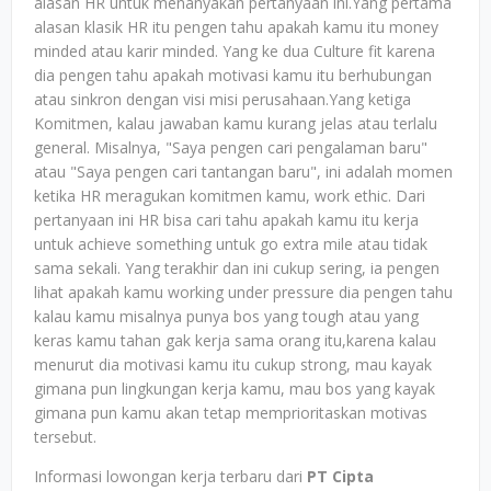
alasan HR untuk menanyakan pertanyaan ini.Yang pertama
alasan klasik HR itu pengen tahu apakah kamu itu money
minded atau karir minded. Yang ke dua Culture fit karena
dia pengen tahu apakah motivasi kamu itu berhubungan
atau sinkron dengan visi misi perusahaan.Yang ketiga
Komitmen, kalau jawaban kamu kurang jelas atau terlalu
general. Misalnya, "Saya pengen cari pengalaman baru"
atau "Saya pengen cari tantangan baru", ini adalah momen
ketika HR meragukan komitmen kamu, work ethic. Dari
pertanyaan ini HR bisa cari tahu apakah kamu itu kerja
untuk achieve something untuk go extra mile atau tidak
sama sekali. Yang terakhir dan ini cukup sering, ia pengen
lihat apakah kamu working under pressure dia pengen tahu
kalau kamu misalnya punya bos yang tough atau yang
keras kamu tahan gak kerja sama orang itu,karena kalau
menurut dia motivasi kamu itu cukup strong, mau kayak
gimana pun lingkungan kerja kamu, mau bos yang kayak
gimana pun kamu akan tetap memprioritaskan motivas
tersebut.
Informasi lowongan kerja terbaru dari
PT Cipta