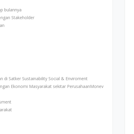
ap bulannya
ngan Stakeholder
aan
 di Satker Sustainability Social & Enviroment
gan Ekonomi Masyarakat sekitar PerusahaanMonev
esment
arakat