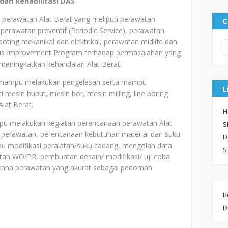
dan Rehabilitasi DAS
perawatan Alat Berat yang meliputi perawatan
C
 perawatan preventif (Periodic Service), perawatan
hooting mekanikal dan elektrikal, perawatan midlife dan
ous Improvement Program terhadap permasalahan yang
 meningkatkan kehandalan Alat Berat.
, mampu melakukan pengelasan serta mampu
L
mesin bubut, mesin bor, mesin milling, line boring
lat Berat.
H
pu melakukan kegiatan perencanaan perawatan Alat
S
l perawatan, perencanaan kebutuhan material dan suku
D
u modifikasi peralatan/suku cadang, mengolah data
S
tan WO/PR, pembuatan desain/ modifikasi/ uji coba
encana perawatan yang akurat sebagai pedoman
B
D