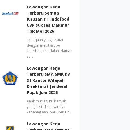
Lowongan Kerja
Terbaru Semua
Jurusan PT Indofood
CBP Sukses Makmur
Tbk Mei 2026
Pekerjaan yang sesuai
dengan minat & tipe
kepribadian adalah idaman
se…
Lowongan Kerja
Terbaru SMA SMK D3
S1 Kantor Wilayah
Direktorat Jenderal
Pajak Juni 2026
Anak mudah; itu banyak
yang dikit-dikit nyarinya
kebahagiaan, baru kerja d…
Lowongan Kerja
Terbaru SMA SMK PT