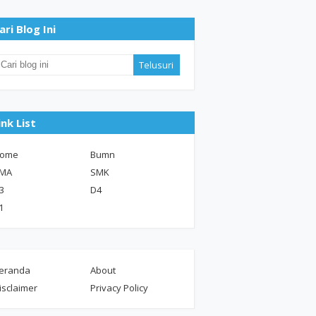
ari Blog Ini
ink List
ome
Bumn
MA
SMK
3
D4
1
eranda
About
isclaimer
Privacy Policy