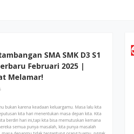
rtambangan SMA SMK D3 S1
erbaru Februari 2025 |
at Melamar!
5
 bukan karena keadaan keluargamu. Masa lalu kita
putusan kita hari menentukan masa depan kita. Kita
a berdiri hari ini,tapi kita bisa memutuskan kemana
 mereka semua punya masalah, kita punya masalah
ua, masa depanmu tidak tergantung orang tuamu, nggak