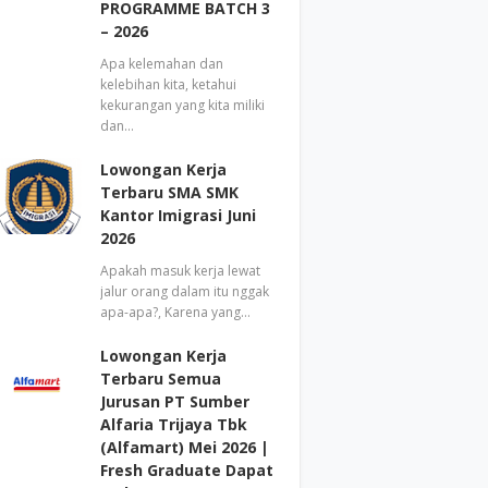
PROGRAMME BATCH 3
– 2026
Apa kelemahan dan
kelebihan kita, ketahui
kekurangan yang kita miliki
dan…
Lowongan Kerja
Terbaru SMA SMK
Kantor Imigrasi Juni
2026
Apakah masuk kerja lewat
jalur orang dalam itu nggak
apa-apa?, Karena yang…
Lowongan Kerja
Terbaru Semua
Jurusan PT Sumber
Alfaria Trijaya Tbk
(Alfamart) Mei 2026 |
Fresh Graduate Dapat