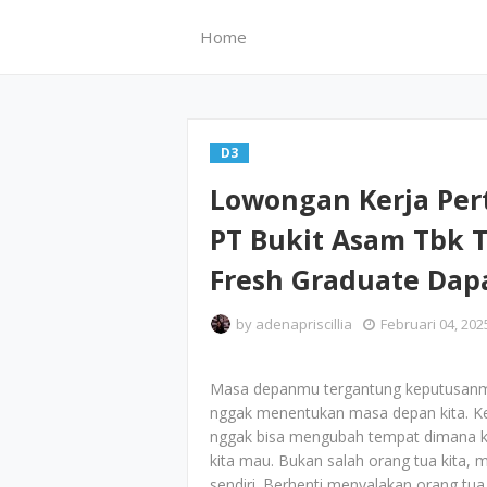
Home
D3
Lowongan Kerja Pe
PT Bukit Asam Tbk T
Fresh Graduate Dap
by
adenapriscillia
Februari 04, 202
Masa depanmu tergantung keputusanmu
nggak menentukan masa depan kita. Ke
nggak bisa mengubah tempat dimana kit
kita mau. Bukan salah orang tua kita,
sendiri. Berhenti menyalakan orang t