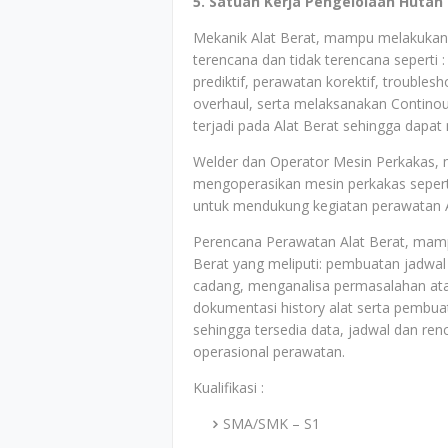
5. Satuan Kerja Pengelolaan Hutan 
Mekanik Alat Berat, mampu melakukan 
terencana dan tidak terencana seperti :
prediktif, perawatan korektif, troubles
overhaul, serta melaksanakan Contin
terjadi pada Alat Berat sehingga dapat
Welder dan Operator Mesin Perkakas
mengoperasikan mesin perkakas seperti 
untuk mendukung kegiatan perawatan A
Perencana Perawatan Alat Berat, mam
Berat yang meliputi: pembuatan jadwa
cadang, menganalisa permasalahan ata
dokumentasi history alat serta pembua
sehingga tersedia data, jadwal dan r
operasional perawatan.
Kualifikasi :
SMA/SMK – S1