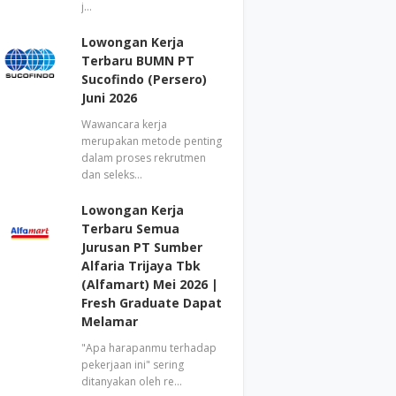
j…
Lowongan Kerja
Terbaru BUMN PT
Sucofindo (Persero)
Juni 2026
Wawancara kerja
merupakan metode penting
dalam proses rekrutmen
dan seleks…
Lowongan Kerja
Terbaru Semua
Jurusan PT Sumber
Alfaria Trijaya Tbk
(Alfamart) Mei 2026 |
Fresh Graduate Dapat
Melamar
"Apa harapanmu terhadap
pekerjaan ini" sering
ditanyakan oleh re…