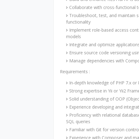
Collaborate with cross-functional 
Troubleshoot, test, and maintain 
functionality
Implement role-based access contr
models
Integrate and optimize applicati
Ensure source code versioning usin
Manage dependencies with Compos
Requirements :
In-depth knowledge of PHP 7.x or 
Strong expertise in Yii or Yii2 Fra
Solid understanding of OOP (Obje
Experience developing and integrat
Proficiency with relational databa
SQL queries
Familiar with Git for version contro
Experience with Composer and ma