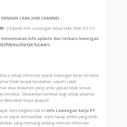
 DENGAN CARA JOIN CHANNEL :
Y/
(Channel Info Lowongan Kerja SMA SMK D3 S1)
o menemukan info update dan terbaru lowongan
/0029Vb5nv2S0rGiK7uS4ok1i
baca setiap informasi syarat lowongan kerja tersebut
mar tidak terjadi kesalahan, seperti salah
mar atau dokumen yang anda upload tidak sesuai
aan tersebut. Ditekankan kembali bagi setiap pelamar
da dikenakan biaya apapun!.
pat kami bagikan kali ini
Info Lowongan Kerja PT
i ini dapat bermanfaat. Kami harap artikel yang telah
 sekalian yang memang sedang mencari informasi