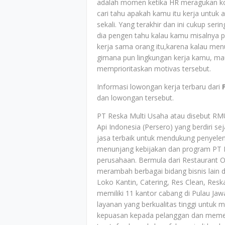
adalah momen ketika HR meragukan kom
cari tahu apakah kamu itu kerja untuk 
sekali. Yang terakhir dan ini cukup ser
dia pengen tahu kalau kamu misalnya 
kerja sama orang itu,karena kalau men
gimana pun lingkungan kerja kamu, ma
memprioritaskan motivas tersebut.
Informasi lowongan kerja terbaru dari
P
dan lowongan tersebut.
PT Reska Multi Usaha atau disebut RM
Api Indonesia (Persero) yang berdiri 
jasa terbaik untuk mendukung penyele
menunjang kebijakan dan program PT Ke
perusahaan. Bermula dari Restaurant O
merambah berbagai bidang bisnis lain d
Loko Kantin, Catering, Res Clean, Resk
memiliki 11 kantor cabang di Pulau J
layanan yang berkualitas tinggi untu
kepuasan kepada pelanggan dan memen