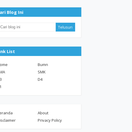
ari Blog Ini
ink List
ome
Bumn
MA
SMK
3
D4
1
eranda
About
isclaimer
Privacy Policy