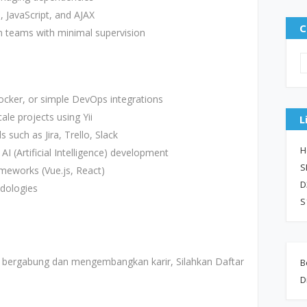
 JavaScript, and AJAX
C
in teams with minimal supervision
ocker, or simple DevOps integrations
le projects using Yii
L
 such as Jira, Trello, Slack
H
 AI (Artificial Intelligence) development
S
meworks (Vue.js, React)
D
odologies
S
uk bergabung dan mengembangkan karir, Silahkan Daftar
B
D