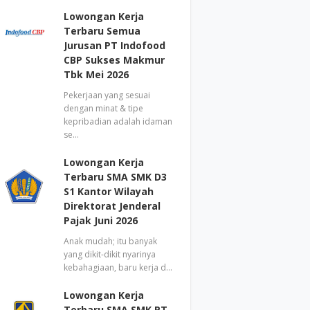
Lowongan Kerja
Terbaru Semua
Jurusan PT Indofood
CBP Sukses Makmur
Tbk Mei 2026
Pekerjaan yang sesuai
dengan minat & tipe
kepribadian adalah idaman
se…
Lowongan Kerja
Terbaru SMA SMK D3
S1 Kantor Wilayah
Direktorat Jenderal
Pajak Juni 2026
Anak mudah; itu banyak
yang dikit-dikit nyarinya
kebahagiaan, baru kerja d…
Lowongan Kerja
Terbaru SMA SMK PT