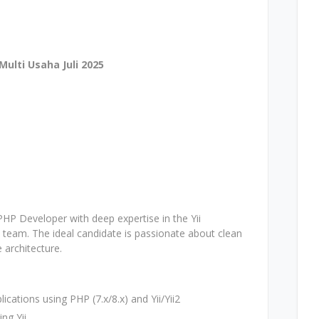
ulti Usaha Juli 2025
 PHP Developer with deep expertise in the Yii
team. The ideal candidate is passionate about clean
 architecture.
cations using PHP (7.x/8.x) and Yii/Yii2
ng Yii