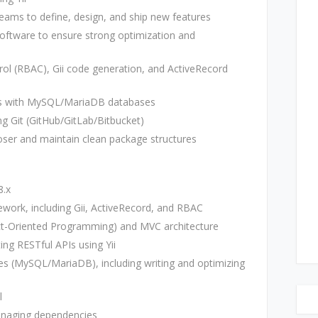
teams to define, design, and ship new features
software to ensure strong optimization and
ol (RBAC), Gii code generation, and ActiveRecord
ons with MySQL/MariaDB databases
g Git (GitHub/GitLab/Bitbucket)
er and maintain clean package structures
8.x
mework, including Gii, ActiveRecord, and RBAC
ct-Oriented Programming) and MVC architecture
ing RESTful APIs using Yii
ses (MySQL/MariaDB), including writing and optimizing
l
naging dependencies