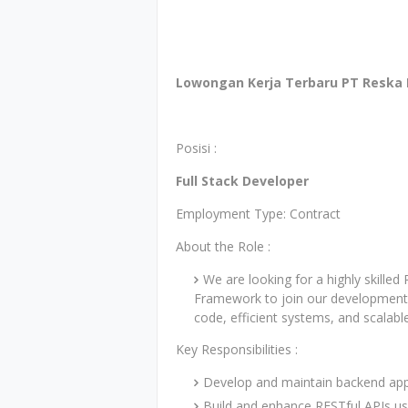
Lowongan Kerja Terbaru PT Reska M
Posisi :
Full Stack Developer
Employment Type: Contract
About the Role :
We are looking for a highly skilled
Framework to join our development 
code, efficient systems, and scalable
Key Responsibilities :
Develop and maintain backend appli
Build and enhance RESTful APIs usi