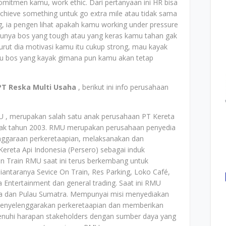
itmen kamu, work ethic. Dari pertanyaan ini HR bisa
achieve something untuk go extra mile atau tidak sama
ing, ia pengen lihat apakah kamu working under pressure
punya bos yang tough atau yang keras kamu tahan gak
urut dia motivasi kamu itu cukup strong, mau kayak
u bos yang kayak gimana pun kamu akan tetap
T Reska Multi Usaha
, berikut ini info perusahaan
U , merupakan salah satu anak perusahaan PT Kereta
sejak tahun 2003. RMU merupakan perusahaan penyedia
nggaraan perkeretaapian, melaksanakan dan
reta Api Indonesia (Persero) sebagai induk
n Train RMU saat ini terus berkembang untuk
iantaranya Sevice On Train, Res Parking, Loko Café,
a Entertainment dan general trading. Saat ini RMU
awa dan Pulau Sumatra. Mempunyai misi menyediakan
k menyelenggarakan perkeretaapian dan memberikan
uhi harapan stakeholders dengan sumber daya yang