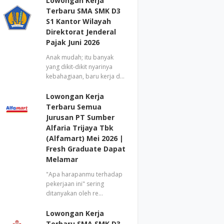
Lowongan Kerja
Terbaru SMA SMK D3
S1 Kantor Wilayah
Direktorat Jenderal
Pajak Juni 2026
Anak mudah; itu banyak
yang dikit-dikit nyarinya
kebahagiaan, baru kerja d…
Lowongan Kerja
Terbaru Semua
Jurusan PT Sumber
Alfaria Trijaya Tbk
(Alfamart) Mei 2026 |
Fresh Graduate Dapat
Melamar
"Apa harapanmu terhadap
pekerjaan ini" sering
ditanyakan oleh re…
Lowongan Kerja
Terbaru SMA SMK D3