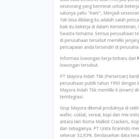
seseorang yang berminat untuk bekerja
satunya yaitu "Karir", Menjadi seseora
Yah bisa dibilang itu adalah salah pen
baik itu bekerja di dalam Kementeria
Swasta ternama. Semua perusahaan ten
di perusahaan tersebut memiliki jenja
pencapaian anda tersendiri di perusah
Informasi lowongan kerja terbaru dari
lowongan tersebut.
PT Mayora Indah Tbk (Perseroan) berdi
perusahaan publik tahun 1990 dengan ke
Mayora Indah Tbk memiliki 6 (enam) d
terintegrasi.
Grup Mayora dikenal produknya di sekt
wafer, coklat, sereal, kopi dan mie i
antara lain Roma Malkist Crackers, Kop
dan sebagainya. PT Unita Branindo men
sebesar 32,93%. Berdasarkan data tera