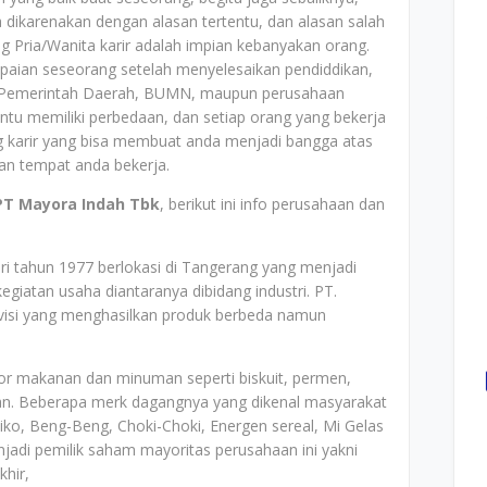
 dikarenakan dengan alasan tertentu, dan alasan salah
ng Pria/Wanita karir adalah impian kebanyakan orang.
capaian seseorang setelah menyelesaikan pendiddikan,
n, Pemerintah Daerah, BUMN, maupun perusahaan
tu memiliki perbedaan, dan setiap orang yang bekerja
ng karir yang bisa membuat anda menjadi bangga atas
aan tempat anda bekerja.
PT Mayora Indah Tbk
, berikut ini info perusahaan dan
ri tahun 1977 berlokasi di Tangerang yang menjadi
giatan usaha diantaranya dibidang industri. PT.
ivisi yang menghasilkan produk berbeda namun
or makanan dan minuman seperti biskuit, permen,
nstan. Beberapa merk dagangnya yang dikenal masyarakat
iko, Beng-Beng, Choki-Choki, Energen sereal, Mi Gelas
jadi pemilik saham mayoritas perusahaan ini yakni
khir,