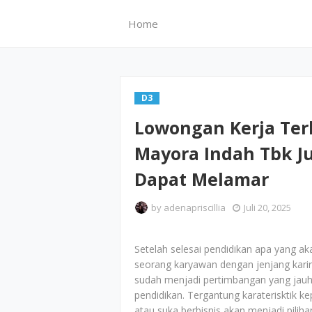
Home
D3
Lowongan Kerja Ter
Mayora Indah Tbk Ju
Dapat Melamar
by
adenapriscillia
Juli 20, 2025
Setelah selesai pendidikan apa yang ak
seorang karyawan dengan jenjang karir y
sudah menjadi pertimbangan yang jauh
pendidikan. Tergantung karaterisktik ke
atau suka berbisnis akan menjadi piliha