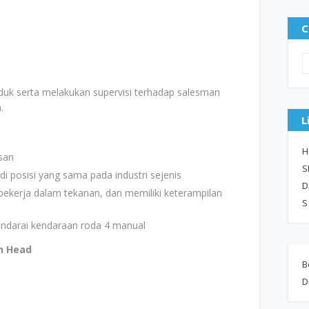
C
oduk serta melakukan supervisi terhadap salesman
.
L
H
san
S
i posisi yang sama pada industri sejenis
D
ap bekerja dalam tekanan, dan memiliki keterampilan
S
ndarai kendaraan roda 4 manual
n Head
B
D