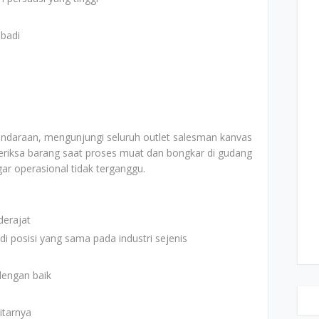
ibadi
daraan, mengunjungi seluruh outlet salesman kanvas
riksa barang saat proses muat dan bongkar di gudang
ar operasional tidak terganggu.
derajat
i posisi yang sama pada industri sejenis
engan baik
itarnya