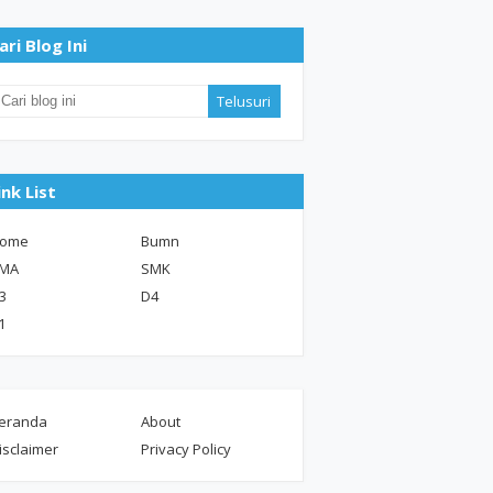
ari Blog Ini
ink List
ome
Bumn
MA
SMK
3
D4
1
eranda
About
isclaimer
Privacy Policy