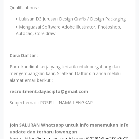
Qualifications :
Lulusan D3 Jurusan Design Grafis / Design Packaging
Menguasai Software Adobe Illustrator, Photoshop,
Autocad, Coreldraw
Cara Daftar :
Para kandidat kerja yang tertarik untuk bergabung dan
mengembangkan karir, Silahkan Daftar diri anda melalui
alamat email berikut :
recruitment.dayacipta@gmail.com
Subject email : POSISI – NAMA LENGKAP
Join SALURAN Whatsapp untuk info menemukan info
update dan terbaru lowongan
kerja
:
https://whatsapp.com/channel/0029Vb5nv2S0rGiK7