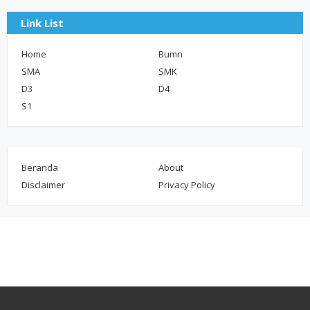
Link List
Home
Bumn
SMA
SMK
D3
D4
S1
Beranda
About
Disclaimer
Privacy Policy