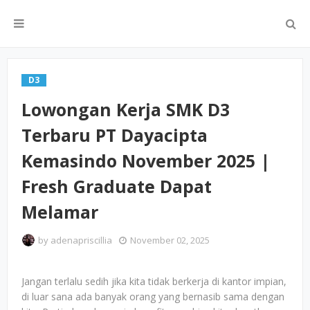
D3
Lowongan Kerja SMK D3
Terbaru PT Dayacipta
Kemasindo November 2025 |
Fresh Graduate Dapat
Melamar
by
adenapriscillia
November 02, 2025
Jangan terlalu sedih jika kita tidak berkerja di kantor impian,
di luar sana ada banyak orang yang bernasib sama dengan