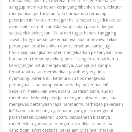
harapannya, akhirnya mereka memilih resign karena tak
sanggup memikul beban kerja yang diberikan. Nah, rekruter
mengajukan pertanyaan “apa harapanmu terhadap
pekerjaan ini” untuk mencegah hal tersebut terjadi.Rekruter
akan lebih memilih kandidat yang sudah paham dengan
seluk-beluk pekerjaan. Mulai dari tugas harian, tanggung
jawab, hingga beban pekerjaannya. Saat interview, selain
pertanyaan soal kelebihan dan kelemahan, kamu juga
harus siap-siap jika rekruter mengeluarkan pertanyaan “apa
harapanmu terhadap pekerjaan ini”. Jangan sampai kamu
kebingungan untuk menjawabnya. Apalagi jika sampai
terbata-bata atau memberikan jawaban yang tidak
nyambung. Karena itu, ketahui dulu tips menjawab
pertanyaan “apa harapanmu terhadap pekerjaan ini”.
Sebelum melakukan wawancara, pastikan kamu sudah
membaca deskripsi pekerjaan dengan saksama.Jadi, saat
menjawab pertanyaan “apa harapanmu terhadap pekerjaan
ini” kamu sudah punya gambaran yang jelas mengenai
peran tersebut.Melansir Board, perusahaan biasanya
memberikan gambaran mengenai kandidat seperti apa
yang dicari lewat deskripsi pekerjaan.Misalnya, mereka