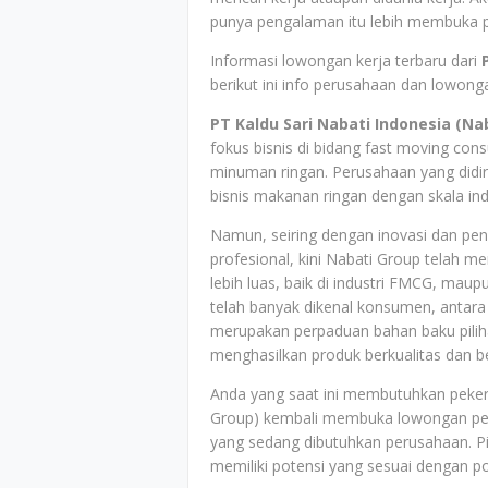
punya pengalaman itu lebih membuka p
Informasi lowongan kerja terbaru dari
berikut ini info perusahaan dan lowong
PT Kaldu Sari Nabati Indonesia (Na
fokus bisnis di bidang fast moving c
minuman ringan. Perusahaan yang didir
bisnis makanan ringan dengan skala ind
Namun, seiring dengan inovasi dan pe
profesional, kini Nabati Group telah m
lebih luas, baik di industri FMCG, maupu
telah banyak dikenal konsumen, antara 
merupakan perpaduan bahan baku pili
menghasilkan produk berkualitas dan be
Anda yang saat ini membutuhkan pekerja
Group) kembali membuka lowongan peke
yang sedang dibutuhkan perusahaan. P
memiliki potensi yang sesuai dengan po