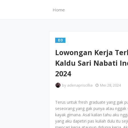
Home
D3
Lowongan Kerja Ter
Kaldu Sari Nabati I
2024
by
adenapriscillia
Mei 28, 2024
Terus untuk fresh graduate yang gak p
seseorang yang gak punya atau nggak s
kayak gimana. Asal kalian tahu aku ng
yang aku dapetin pas kuliah dulu itu s
mencari kerja ataupun didunia kerja. Aku