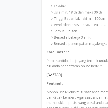
Laki-laki
Usia min. 18 th dan maks 30 th
Tinggi Badan Iaki Iaki min 160cm
Pendidikan SMA – SMK – Paket C
Semua jurusan
Bersedia bekerja 3 shift
Bersedia penempatan majalengka
Cara Daftar :
Para kandidat kerja yang tertarik unt
diri anda pendaftaran online berikut :
[
DAFTAR
]
Penting! :
Mohon untuk lebih teliti saat anda mem
dan di cek kembali. Agar saat anda mela
memasukkan posisi yang bakal anda la
dengan syarat kualifikasi dari perusah