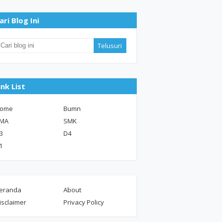
ari Blog Ini
ink List
ome
Bumn
MA
SMK
3
D4
1
eranda
About
isclaimer
Privacy Policy