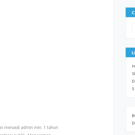
C
L
H
S
D
S
B
D
 meniadi admin min. 1 tahun