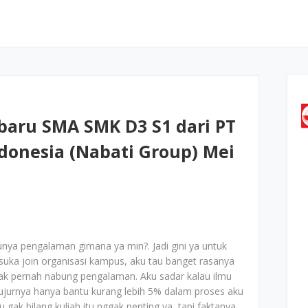
baru SMA SMK D3 S1 dari PT
ndonesia (Nabati Group) Mei
unya pengalaman gimana ya min?. Jadi gini ya untuk
uka join organisasi kampus, aku tau banget rasanya
gak pernah nabung pengalaman. Aku sadar kalau ilmu
ejujurnya hanya bantu kurang lebih 5% dalam proses aku
 gak bilang kuliah itu nggak penting ya, tapi faktanya