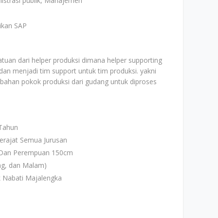
istrasi publik, Manajemen
ikan SAP
tuan dari helper produksi dimana helper supporting
an menjadi tim support untuk tim produksi. yakni
bahan pokok produksi dari gudang untuk diproses
 Tahun
erajat Semua Jurusan
m Dan Perempuan 150cm
ang, dan Malam)
k Nabati Majalengka