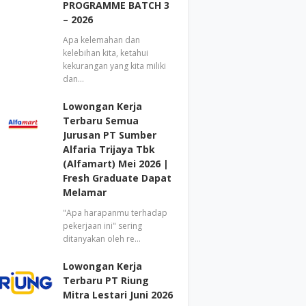
PROGRAMME BATCH 3
– 2026
Apa kelemahan dan
kelebihan kita, ketahui
kekurangan yang kita miliki
dan…
Lowongan Kerja
Terbaru Semua
Jurusan PT Sumber
Alfaria Trijaya Tbk
(Alfamart) Mei 2026 |
Fresh Graduate Dapat
Melamar
"Apa harapanmu terhadap
pekerjaan ini" sering
ditanyakan oleh re…
Lowongan Kerja
Terbaru PT Riung
Mitra Lestari Juni 2026