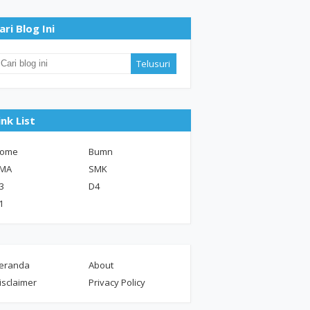
ari Blog Ini
ink List
ome
Bumn
MA
SMK
3
D4
1
eranda
About
isclaimer
Privacy Policy