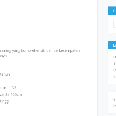
C
L
 training yang komprehensif, dan berkesempatan
nnya.
H
S
D
 tahun
S
ksimal D3
 wanita 155cm
B
tinggi
D