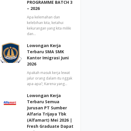
PROGRAMME BATCH 3
– 2026
Apa kelemahan dan
kelebihan kita, ketahui
kekurangan yang kita miliki
dan…
Lowongan Kerja
Terbaru SMA SMK
Kantor Imigrasi Juni
2026
Apakah masuk kerja lewat
jalur orang dalam itu nggak
apa-apa?, Karena yang…
Lowongan Kerja
Terbaru Semua
Jurusan PT Sumber
Alfaria Trijaya Tbk
(Alfamart) Mei 2026 |
Fresh Graduate Dapat