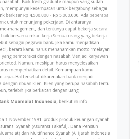
k nasabah. Baik fresh graduate maupun yang sudah
san, mempunyai kesempatan untuk bergabung sebagai
nk berkisar Rp 4.500.000 - Rp 5.000.000. Ada beberapa
ank untuk menunjang pekerjaan. Di antaranya
, time-management, dan tentunya dapat bekerja secara
 baik bersama rekan kerja.Semua orang yang bekerja
ebut sebagai pegawai bank. Jika kamu menjadikan
 kecil, berarti kamu harus menanamkan motto “melayani
i yang berinteraksi dengan nasabah.Menjadi karyawan
oriented. Namun, meskipun harus menyelesaikan
harus memperhatikan detail. Kemampuan kamu
 tepat.Hal tersebut dikarenakan bank menjadi
a dengan ribuan klien. Klien yang berupa nasabah tentu
un, terlebih jika berkaitan dengan uang.
Bank Muamalat Indonesia
, berikut ini info
ada 1 November 1991. produk-produk keuangan syariah
Asuransi Syariah (Asuransi Takaful), Dana Pensiun
alat) dan Multifinance Syariah (Al Ijarah Indonesia