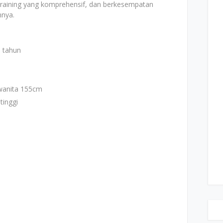
 training yang komprehensif, dan berkesempatan
nnya.
 tahun
 wanita 155cm
tinggi