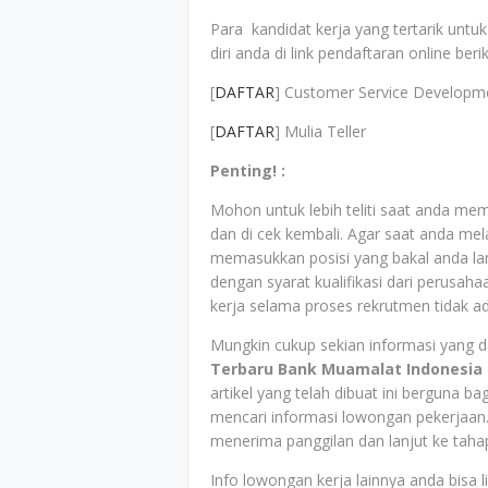
Para kandidat kerja yang tertarik unt
diri anda di link pendaftaran online berik
[
DAFTAR
] Customer Service Developm
[
DAFTAR
] Mulia Teller
Penting! :
Mohon untuk lebih teliti saat anda mem
dan di cek kembali. Agar saat anda mela
memasukkan posisi yang bakal anda la
dengan syarat kualifikasi dari perusah
kerja selama proses rekrutmen tidak a
Mungkin cukup sekian informasi yang da
Terbaru Bank Muamalat Indonesia
artikel yang telah dibuat ini berguna
mencari informasi lowongan pekerjaan.
menerima panggilan dan lanjut ke tahap
Info lowongan kerja lainnya anda bisa 