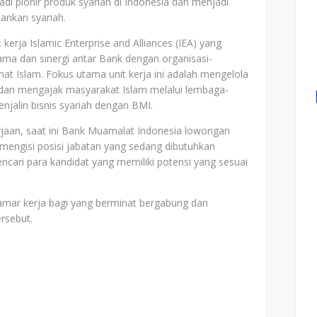
adi pionir produk syariah di Indonesia dan menjadi
bankan syariah.
erja Islamic Enterprise and Alliances (IEA) yang
ama dan sinergi antar Bank dengan organisasi-
at Islam. Fokus utama unit kerja ini adalah mengelola
 dan mengajak masyarakat Islam melalui lembaga-
jalin bisnis syariah dengan BMI.
jaan, saat ini Bank Muamalat Indonesia lowongan
 mengisi posisi jabatan yang sedang dibutuhkan
cari para kandidat yang memiliki potensi yang sesuai
elamar kerja bagi yang berminat bergabung dan
ersebut.