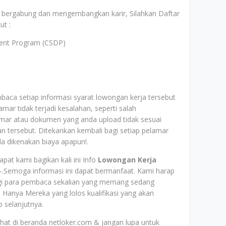
uk bergabung dan mengembangkan karir, Silahkan Daftar
ut :
ent Program (CSDP)
baca setiap informasi syarat lowongan kerja tersebut
mar tidak terjadi kesalahan, seperti salah
mar atau dokumen yang anda upload tidak sesuai
aan tersebut. Ditekankan kembali bagi setiap pelamar
da dikenakan biaya apapun!.
pat kami bagikan kali ini Info
Lowongan Kerja
-.Semoga informasi ini dapat bermanfaat. Kami harap
 bagi para pembaca sekalian yang memang sedang
 Hanya Mereka yang lolos kualifikasi yang akan
 selanjutnya.
lihat di beranda netloker.com & jangan lupa untuk