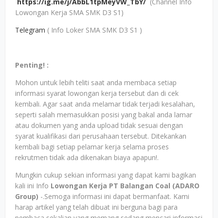
https://ig.me/j/AbbL1tpMeyVW_TbY/
(Channel Info
Lowongan Kerja SMA SMK D3 S1)
Telegram
( Info Loker SMA SMK D3 S1 )
Penting! :
Mohon untuk lebih teliti saat anda membaca setiap
informasi syarat lowongan kerja tersebut dan di cek
kembali. Agar saat anda melamar tidak terjadi kesalahan,
seperti salah memasukkan posisi yang bakal anda lamar
atau dokumen yang anda upload tidak sesuai dengan
syarat kualifikasi dari perusahaan tersebut. Ditekankan
kembali bagi setiap pelamar kerja selama proses
rekrutmen tidak ada dikenakan biaya apapun!.
Mungkin cukup sekian informasi yang dapat kami bagikan
kali ini Info
Lowongan Kerja PT Balangan Coal (ADARO
Group)
-.Semoga informasi ini dapat bermanfaat. Kami
harap artikel yang telah dibuat ini berguna bagi para
pembaca sekalian yang memang sedang mencari informasi