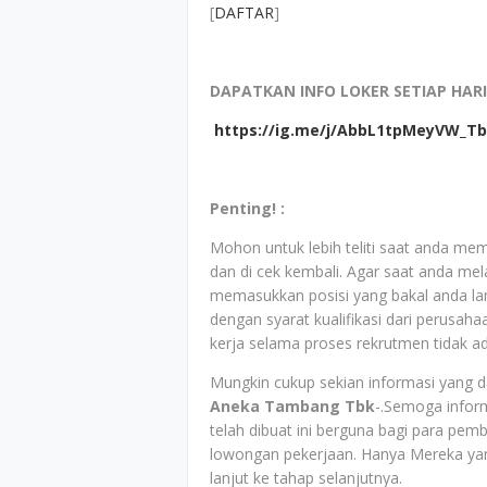
[
DAFTAR
]
DAPATKAN INFO LOKER SETIAP HARI
https://ig.me/j/AbbL1tpMeyVW_Tb
Penting! :
Mohon untuk lebih teliti saat anda mem
dan di cek kembali. Agar saat anda mela
memasukkan posisi yang bakal anda la
dengan syarat kualifikasi dari perusah
kerja selama proses rekrutmen tidak a
Mungkin cukup sekian informasi yang da
Aneka Tambang Tbk
-.Semoga inform
telah dibuat ini berguna bagi para pe
lowongan pekerjaan. Hanya Mereka yang
lanjut ke tahap selanjutnya.