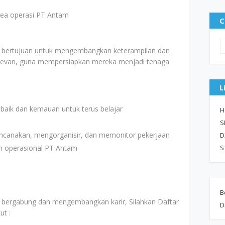
area operasi PT Antam
C
) bertujuan untuk mengembangkan keterampilan dan
elevan, guna mempersiapkan mereka menjadi tenaga
L
baik dan kemauan untuk terus belajar
H
S
encanakan, mengorganisir, dan memonitor pekerjaan
D
ah operasional PT Antam
S
B
uk bergabung dan mengembangkan karir, Silahkan Daftar
D
ut :