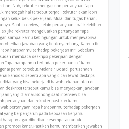
rikan. Nah, rekruter mengajukan pertanyaan “apa
k mencegah hal tersebut terjadi.Rekruter akan lebih
gan seluk-beluk pekerjaan. Mulai dari tugas harian,
nya. Saat interview, selain pertanyaan soal kelebihan
iap jika rekruter mengeluarkan pertanyaan “apa
angan sampai kamu kebingungan untuk menjawabnya.
 memberikan jawaban yang tidak nyambung. Karena itu,
 “apa harapanmu terhadap pekerjaan ini”. Sebelum
sudah membaca deskripsi pekerjaan dengan
an “apa harapanmu terhadap pekerjaan ini” kamu
enai peran tersebut.Melansir Board, perusahaan
 kandidat seperti apa yang dicari lewat deskripsi
ndidat yang bisa bekerja di bawah tekanan atau di
dari deskripsi tersebut kamu bisa menyiapkan jawaban
jaan yang dilamar.Bohong saat interview bisa
b pertanyaan dari rekruter pastikan kamu
awab pertanyaan “apa harapanmu terhadap pekerjaan
l-hal yang berpengaruh pada kepuasan kerjamu.
ki harapan agar diberikan kesempatan untuk
kan promosi karier.Pastikan kamu memberikan jawaban