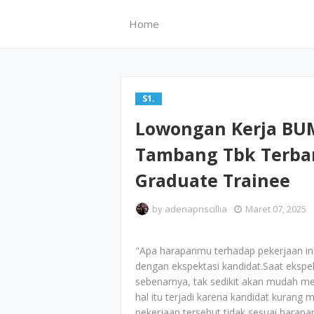
Home
S1.
Lowongan Kerja BU
Tambang Tbk Terbar
Graduate Trainee
by
adenapriscillia
Maret 07, 2025
"Apa harapanmu terhadap pekerjaan ini
dengan ekspektasi kandidat.Saat ekspe
sebenarnya, tak sedikit akan mudah me
hal itu terjadi karena kandidat kurang
pekerjaan tersebut tidak sesuai harapa