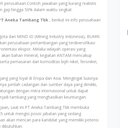
oleh perusahaan.Contoh jawaban yang kurang realistis
 gaji hingga 50% dalam waktu singkat.
PT Aneka Tambang Tbk
, berikut ini info perusahaan
ta dari MIND ID (Mining Industry Indonesia), BUMN
kan perusahaan pertambangan yang terdiversifikasi
rorientasi ekspor. Melalui wilayah operasi yang
aya akan bahan mineral, kegiatan ANTAM mencakup
rta pemasaran dari komoditas bijih nikel, feronikel,
ng yang loyal di Eropa dan Asia. Mengingat luasnya
nya jumlah cadangan dan sumber daya yang dimiliki,
ngan dengan mitra internasional untuk dapat
jadi tambang yang menghasilkan keuntungan.
rjaan, saat ini PT Aneka Tambang Tbk membuka
5 untuk mengisi posisi jabatan yang sedang
an akan mencari para kandidat yang memiliki potensi
 dibutuhkan.