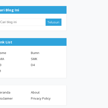
ari Blog Ini
ink List
ome
Bumn
MA
SMK
3
D4
1
eranda
About
isclaimer
Privacy Policy