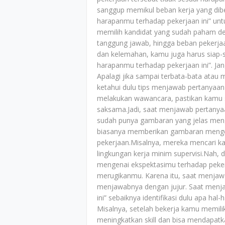
sanggup memikul beban kerja yang dibe
harapanmu terhadap pekerjaan ini” untu
memilih kandidat yang sudah paham den
tanggung jawab, hingga beban pekerjaan
dan kelemahan, kamu juga harus siap-s
harapanmu terhadap pekerjaan ini”. J
Apalagi jika sampai terbata-bata atau
ketahui dulu tips menjawab pertanyaan
melakukan wawancara, pastikan kamu 
saksama.Jadi, saat menjawab pertanya
sudah punya gambaran yang jelas meng
biasanya memberikan gambaran mengenai
pekerjaan.Misalnya, mereka mencari ka
lingkungan kerja minim supervisi.Nah, 
mengenai ekspektasimu terhadap peker
merugikanmu. Karena itu, saat menjawa
menjawabnya dengan jujur. Saat menj
ini” sebaiknya identifikasi dulu apa ha
Misalnya, setelah bekerja kamu memili
meningkatkan skill dan bisa mendapat