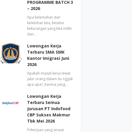
PROGRAMME BATCH 3
– 2026
Apa kelemahan dan
kelebihan kita, ketahui
kekurangan yang kita miliki
dan…
Lowongan Kerja
Terbaru SMA SMK
Kantor Imigrasi Juni
2026
Apakah masuk kerja lewat
jalur orang dalam itu nggak
apa-apa?, Karena yang…
Lowongan Kerja
Terbaru Semua
Jurusan PT Indofood
CBP Sukses Makmur
Tbk Mei 2026
Pekerjaan yang sesuai