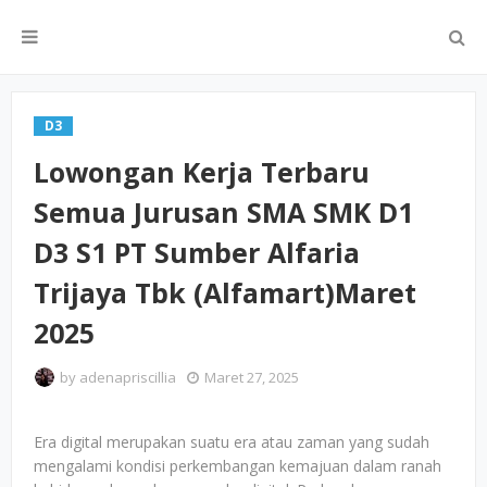
D3
Lowongan Kerja Terbaru
Semua Jurusan SMA SMK D1
D3 S1 PT Sumber Alfaria
Trijaya Tbk (Alfamart)Maret
2025
by
adenapriscillia
Maret 27, 2025
Era digital merupakan suatu era atau zaman yang sudah
mengalami kondisi perkembangan kemajuan dalam ranah