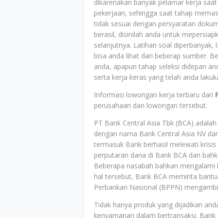
dikarenakan banyak pelamar kerja saa
pekerjaan, sehingga saat tahap memas
tidak sesuai dengan persyaratan dokum
berasil, disinilah anda untuk mepersia
selanjutnya. Latihan soal diperbanyak, l
bisa anda lihat dari beberap sumber. 
anda, apapun tahap seleksi didepan an
serta kerja keras yang telah anda laku
Informasi lowongan kerja terbaru dari
perusahaan dan lowongan tersebut.
PT Bank Central Asia Tbk (BCA) adalah 
dengan nama Bank Central Asia NV dan
termasuk Bank berhasil melewati krisis
perputaran dana di Bank BCA dan ba
Beberapa nasabah bahkan mengalami k
hal tersebut, Bank BCA meminta bantu
Perbankan Nasional (BPPN) mengambil
Tidak hanya produk yang dijadikan and
kenyamanan dalam bertransaksi. Bank