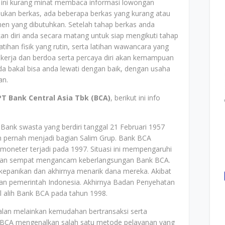
t ini kurang minat membaca informasi lowongan
ukan berkas, ada beberapa berkas yang kurang atau
en yang dibutuhkan. Setelah tahap berkas anda
pkan diri anda secara matang untuk siap mengikuti tahap
atihan fisik yang rutin, serta latihan wawancara yang
Bekerja dan berdoa serta percaya diri akan kemampuan
da bakal bisa anda lewati dengan baik, dengan usaha
kan.
PT Bank Central Asia Tbk (BCA)
, berikut ini info
Bank swasta yang berdiri tanggal 21 Februari 1957
 pernah menjadi bagian Salim Grup. Bank BCA
 moneter terjadi pada 1997. Situasi ini mempengaruhi
hkan sempat mengancam keberlangsungan Bank BCA.
epanikan dan akhirnya menarik dana mereka. Akibat
an pemerintah Indonesia. Akhirnya Badan Penyehatan
 alih Bank BCA pada tahun 1998.
alan melainkan kemudahan bertransaksi serta
 BCA mengenalkan salah satu metode pelayanan yang