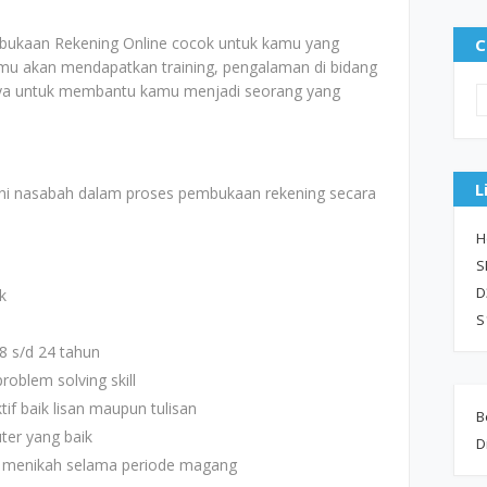
bukaan Rekening Online cocok untuk kamu yang
C
mu akan mendapatkan training, pengalaman di bidang
nnya untuk membantu kamu menjadi seorang yang
L
i nasabah dalam proses pembukaan rekening secara
H
S
D
k
S
8 s/d 24 tahun
 problem solving skill
f baik lisan maupun tulisan
B
er yang baik
D
k menikah selama periode magang