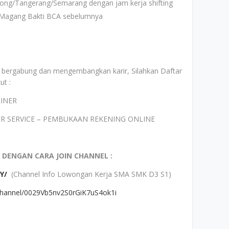
pong/Tangerang/Semarang dengan jam kerja shifting
 Magang Bakti BCA sebelumnya
uk bergabung dan mengembangkan karir, Silahkan Daftar
ut :
LINER
ER SERVICE – PEMBUKAAN REKENING ONLINE
 DENGAN CARA JOIN CHANNEL :
Y/
(Channel Info Lowongan Kerja SMA SMK D3 S1)
channel/0029Vb5nv2S0rGiK7uS4ok1i