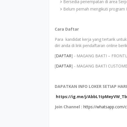
Bersedia penempatan di area Ser
Belum pernah mengikuti program
Cara Daftar
Para kandidat kerja yang tertarik unt
diri anda di link pendaftaran online berik
[
DAFTAR
] - MAGANG BAKTI – FRONT
[
DAFTAR
] - MAGANG BAKTI CUSTOM
DAPATKAN INFO LOKER SETIAP HARI
https://ig.me/j/AbbL1tpMeyVW_Tb
Join Channel
:
https://whatsapp.com/