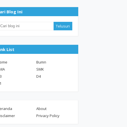
ari Blog Ini
ink List
ome
Bumn
MA
SMK
3
D4
1
eranda
About
isclaimer
Privacy Policy