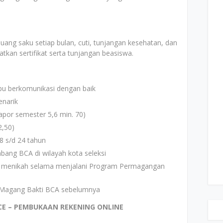
ang saku setiap bulan, cuti, tunjangan kesehatan, dan
kan sertifikat serta tunjangan beasiswa.
pu berkomunikasi dengan baik
enarik
apor semester 5,6 min. 70)
2,50)
8 s/d 24 tahun
abang BCA di wilayah kota seleksi
k menikah selama menjalani Program Permagangan
 Magang Bakti BCA sebelumnya
CE – PEMBUKAAN REKENING ONLINE