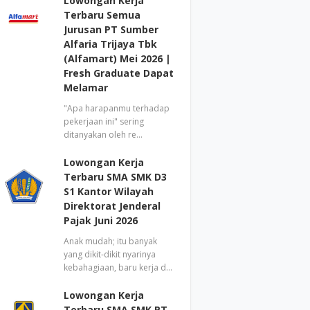
Lowongan Kerja
Terbaru Semua
Jurusan PT Sumber
Alfaria Trijaya Tbk
(Alfamart) Mei 2026 |
Fresh Graduate Dapat
Melamar
"Apa harapanmu terhadap
pekerjaan ini" sering
ditanyakan oleh re…
Lowongan Kerja
Terbaru SMA SMK D3
S1 Kantor Wilayah
Direktorat Jenderal
Pajak Juni 2026
Anak mudah; itu banyak
yang dikit-dikit nyarinya
kebahagiaan, baru kerja d…
Lowongan Kerja
Terbaru SMA SMK PT