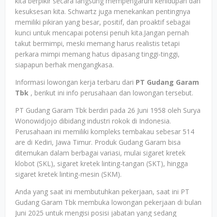
kita berpikir secara langsung mempengaruhi kehidupan dan
kesuksesan kita. Schwartz juga menekankan pentingnya
memiliki pikiran yang besar, positif, dan proaktif sebagai
kunci untuk mencapai potensi penuh kita.Jangan pernah
takut bermimpi, meski memang harus realistis tetapi
perkara mimpi memang hatus dipasang tinggi-tinggi,
siapapun berhak mengangkasa.
Informasi lowongan kerja terbaru dari
PT Gudang Garam
Tbk
, berikut ini info perusahaan dan lowongan tersebut.
PT Gudang Garam Tbk berdiri pada 26 Juni 1958 oleh Surya
Wonowidjojo dibidang industri rokok di Indonesia.
Perusahaan ini memiliki kompleks tembakau sebesar 514
are di Kediri, Jawa Timur. Produk Gudang Garam bisa
ditemukan dalam berbagai variasi, mulai sigaret kretek
klobot (SKL), sigaret kretek linting-tangan (SKT), hingga
sigaret kretek linting-mesin (SKM).
Anda yang saat ini membutuhkan pekerjaan, saat ini PT
Gudang Garam Tbk membuka lowongan pekerjaan di bulan
Juni 2025 untuk mengisi posisi jabatan yang sedang