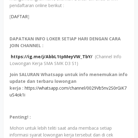
pendaftaran online berikut :
[
DAFTAR
]
DAPATKAN INFO LOKER SETIAP HARI DENGAN CARA
JOIN CHANNEL :
https://ig.me/j/AbbL1tpMeyVW_TbY/
(Channel Info
Lowongan Kerja SMA SMK D3 S1)
Join SALURAN Whatsapp untuk info menemukan info
update dan terbaru lowongan
kerja
:
https://whatsapp.com/channel/0029Vb5nv2S0rGiK7
uS4ok1i
Penting! :
Mohon untuk lebih teliti saat anda membaca setiap
informasi syarat lowongan kerja tersebut dan di cek