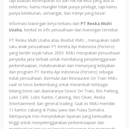
tapi buatlah kesempatan itu dari hal-hal kecil yang ada di
sekitarmu. Kamu mungkin tidak punya privilage, tapi kamu
punya ketekunan, semangat, dan mimpi yang besar.
Informasi lowongan kerja terbaru dari
PT Reska Multi
Usaha
, berikut ini info perusahaan dan lowongan tersebut.
PT Reska Multi Usaha atau disebut RMU , merupakan salah
satu anak perusahaan PT Kereta Api Indonesia (Persero)
yang berdiri sejak tahun 2003. RMU merupakan perusahaan
penyedia jasa terbaik untuk mendukung penyelenggaraan
perkeretaapian, melaksanakan dan menunjang kebijakan
dan program PT Kereta Api Indonesia (Persero) sebagai
induk perusahaan. Bermula dari Restaurant On Train RMU
saat ini terus berkembang untuk merambah berbagai
bidang bisnis lain diantaranya Sevice On Train, Res Parking,
Loko Café, Loko Kantin, Catering, Res Clean, Reska
Entertainment dan general trading. Saat ini RMU memiliki
11 kantor cabang di Pulau Jawa dan Pulau Sumatra.
Mempunyai misi menyediakan layanan yang berkualitas
tinggi untuk menyelenggarakan perkeretaapian dan
memberikan kepuasan kepada pelanggan dan memenuhi