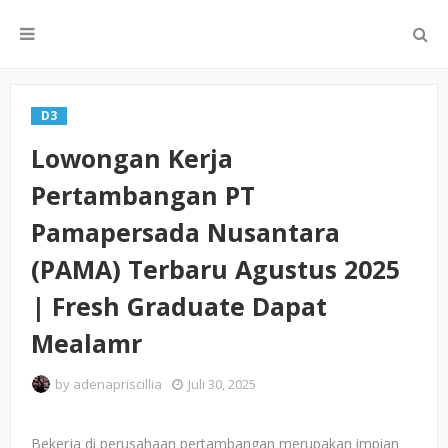
D3
Lowongan Kerja
Pertambangan PT
Pamapersada Nusantara
(PAMA) Terbaru Agustus 2025
| Fresh Graduate Dapat
Mealamr
by
adenapriscillia
Juli 30, 2025
Bekerja di perusahaan pertambangan merupakan impian