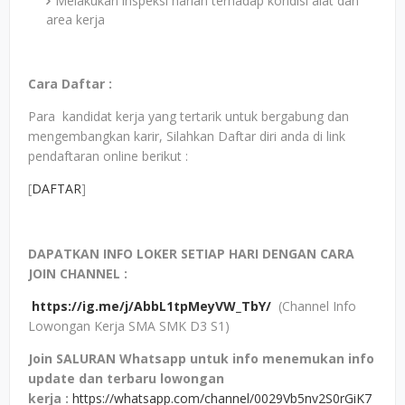
Melakukan inspeksi harian terhadap kondisi alat dan
area kerja
Cara Daftar :
Para kandidat kerja yang tertarik untuk bergabung dan
mengembangkan karir, Silahkan Daftar diri anda di link
pendaftaran online berikut :
[
DAFTAR
]
DAPATKAN INFO LOKER SETIAP HARI DENGAN CARA
JOIN CHANNEL :
https://ig.me/j/AbbL1tpMeyVW_TbY/
(Channel Info
Lowongan Kerja SMA SMK D3 S1)
Join SALURAN Whatsapp untuk info menemukan info
update dan terbaru lowongan
kerja
:
https://whatsapp.com/channel/0029Vb5nv2S0rGiK7