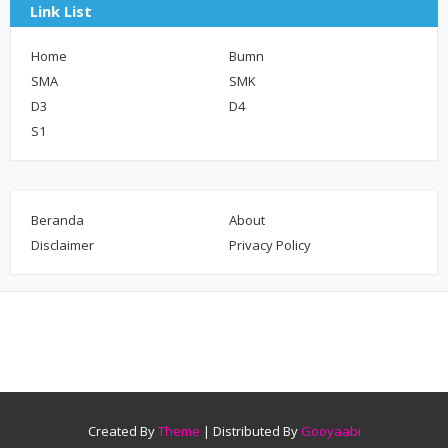
Link List
Home
Bumn
SMA
SMK
D3
D4
S1
Beranda
About
Disclaimer
Privacy Policy
Created By
Theme
| Distributed By
Gooyaabi