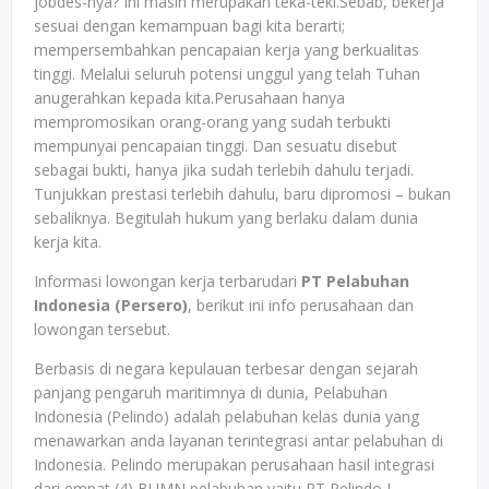
jobdes-nya? Ini masih merupakan teka-teki.Sebab, bekerja
sesuai dengan kemampuan bagi kita berarti;
mempersembahkan pencapaian kerja yang berkualitas
tinggi. Melalui seluruh potensi unggul yang telah Tuhan
anugerahkan kepada kita.Perusahaan hanya
mempromosikan orang-orang yang sudah terbukti
mempunyai pencapaian tinggi. Dan sesuatu disebut
sebagai bukti, hanya jika sudah terlebih dahulu terjadi.
Tunjukkan prestasi terlebih dahulu, baru dipromosi – bukan
sebaliknya. Begitulah hukum yang berlaku dalam dunia
kerja kita.
Informasi lowongan kerja terbarudari
PT Pelabuhan
Indonesia (Persero)
, berikut ini info perusahaan dan
lowongan tersebut.
Berbasis di negara kepulauan terbesar dengan sejarah
panjang pengaruh maritimnya di dunia, Pelabuhan
Indonesia (Pelindo) adalah pelabuhan kelas dunia yang
menawarkan anda layanan terintegrasi antar pelabuhan di
Indonesia. Pelindo merupakan perusahaan hasil integrasi
dari empat (4) BUMN pelabuhan yaitu PT Pelindo I