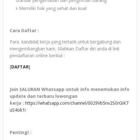
standar pengemasan dan pengiriman barang
Memiliki fisik yang sehat dan kuat
Cara Daftar :
Para kandidat kerja yang tertarik untuk bergabung dan
mengembangkan karir, Silahkan Daftar diri anda di link
pendaftaran online berikut :
[
DAFTAR
]
Join SALURAN Whatsapp untuk info menemukan info
update dan terbaru lowongan
kerja
:
https://whatsapp.com/channel/0029Vb5nv2S0rGiK7
uS4ok1i
Penting! :