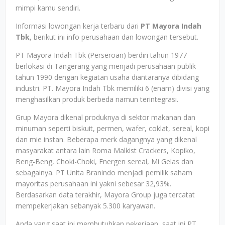
mimpi kamu sendiri.
Informasi lowongan kerja terbaru dari
PT Mayora Indah
Tbk
, berikut ini info perusahaan dan lowongan tersebut.
PT Mayora Indah Tbk (Perseroan) berdiri tahun 1977
berlokasi di Tangerang yang menjadi perusahaan publik
tahun 1990 dengan kegiatan usaha diantaranya dibidang
industri. PT. Mayora Indah Tbk memiliki 6 (enam) divisi yang
menghasilkan produk berbeda namun terintegrasi.
Grup Mayora dikenal produknya di sektor makanan dan
minuman seperti biskuit, permen, wafer, coklat, sereal, kopi
dan mie instan. Beberapa merk dagangnya yang dikenal
masyarakat antara lain Roma Malkist Crackers, Kopiko,
Beng-Beng, Choki-Choki, Energen sereal, Mi Gelas dan
sebagainya. PT Unita Branindo menjadi pemilik saham
mayoritas perusahaan ini yakni sebesar 32,93%.
Berdasarkan data terakhir, Mayora Group juga tercatat
mempekerjakan sebanyak 5.300 karyawan.
Anda yang saat ini membutuhkan pekerjaan, saat ini PT